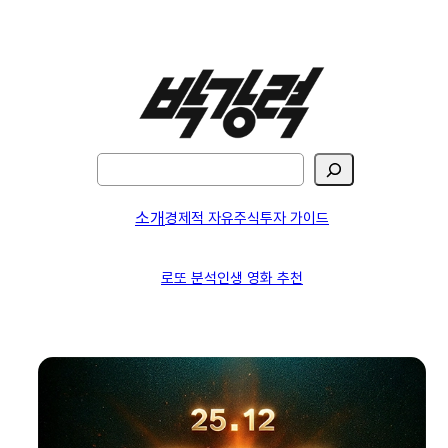
검
색
소개
경제적 자유
주식투자 가이드
로또 분석
인생 영화 추천