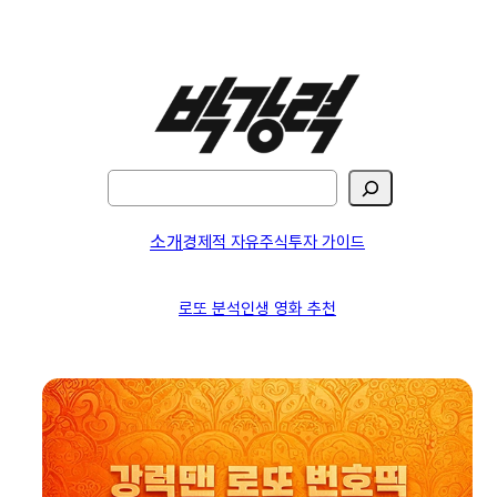
검
색
소개
경제적 자유
주식투자 가이드
로또 분석
인생 영화 추천