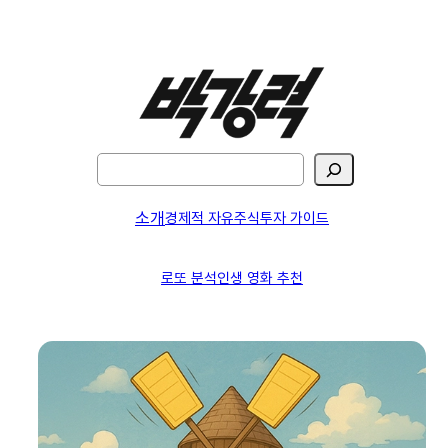
검
색
소개
경제적 자유
주식투자 가이드
로또 분석
인생 영화 추천