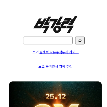
검
색
소개
경제적 자유
주식투자 가이드
로또 분석
인생 영화 추천