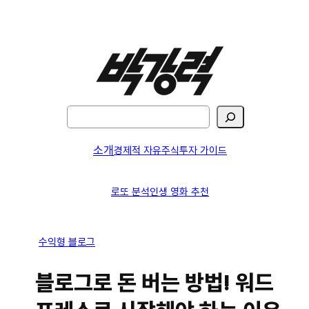
콘
텐
츠
로
바
로
검
가
색
기
소개
경제적 자유
주식투자 가이드
로또 분석
인생 영화 추천
수익형 블로그
블로그로 돈 버는 방법! 워드